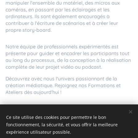
manipuler l'ensemble du matériel, des micros aux
caméras, en passant par les éclairages et les
ordinateurs. Ils sont également encouragés à
contribuer à l'écriture de scénarios et à créer leur
propre story-board.
Notre équipe de professionnels expérimentés est
présente pour guider et encadrer les participants tout
au long du processus, de la conception à la réalisation
complète de leur projet vidéo ou podcast.
Découvrez avec nous l'univers passionnant de la
création médiatique. Rejoignez nos Formations et
Ateliers dès aujourd'hui !
Ce site utilise des cookies pour permettre le bon
fonctionnement, la sécurité, et vous offrir la meilleure
expérience utilisateur possible.