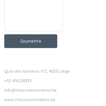
Soumettre
Quai des tanneurs n°2, 4020 Liège
+32 476228333
info@chacunsoncinema.be
www.chacunsoncinema.be