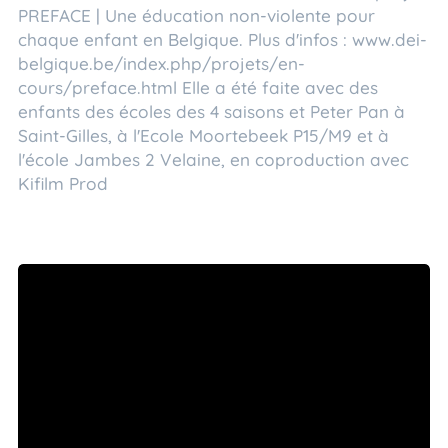
PREFACE | Une éducation non-violente pour
chaque enfant en Belgique. Plus d'infos : www.dei-
belgique.be/index.php/projets/en-
cours/preface.html Elle a été faite avec des
enfants des écoles des 4 saisons et Peter Pan à
Saint-Gilles, à l'Ecole Moortebeek P15/M9 et à
l'école Jambes 2 Velaine, en coproduction avec
Kifilm Prod