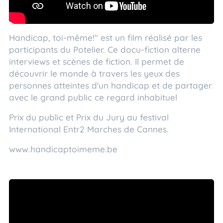
Handicap, toi-même!" est un film réalisé par les
participants du Potelier. Ce docu-fiction alterne
interviews et scènes de fiction. Il permet de
découvrir le monde à travers les yeux des
personnes atteintes d'un handicap et de partager
avec le grand public ce regard inhabituel
Prix du public et Prix du Jury au festival
International Entr2 Marches de Cannes.
www.handicaptoimeme.be